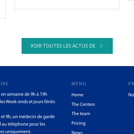
VOIR TOUTES LES ACTUS DE
IRE
MENU
P
 en semaine de 9h à 19h
Home
No
es Week-ends et jours fériés
The Centers
The team
8 et 9h, un médecin de garde
Pricing
 au téléphone pour les
es uniquement.
News