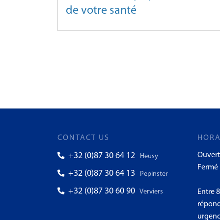
de votre santé
CONTACT US
HORA
+32 (0)87 30 64 12
Ouvert
Heusy
Fermé l
+32 (0)87 30 64 13
Pepinster
+32 (0)87 30 60 90
Verviers
Entre 
répond
urgenc