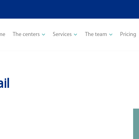
me
The centers
Services
The team
Pricing
il