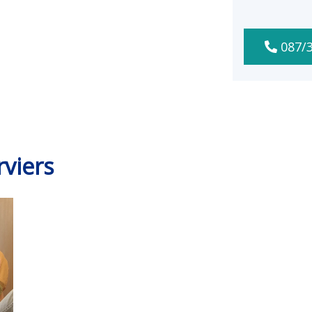
087/3
rviers