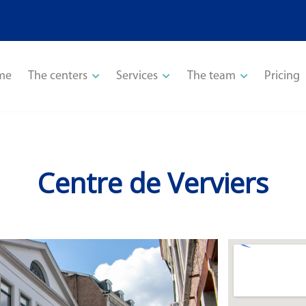
me
The centers
Services
The team
Pricing
Centre de Verviers